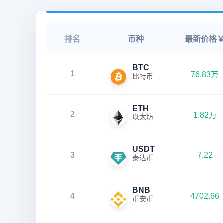
排名
币种
最新价格
BTC
1
76.83万
比特币
ETH
2
1.82万
以太坊
USDT
3
7.22
泰达币
BNB
4
4702.66
币安币